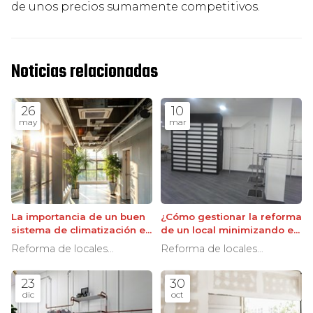
de unos precios sumamente competitivos.
Noticias relacionadas
26
10
may
mar
La importancia de un buen
¿Cómo gestionar la reforma
sistema de climatización en
de un local minimizando el
locales reformados
tiempo de cierre?
Reforma de locales
Reforma de locales
comerciales
comerciales
23
30
dic
oct