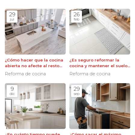
29
26
jul
feb
¿Cómo hacer que la cocina
¿Es seguro reformar la
abierta no afecte al resto
cocina y mantener el suelo
del salón?
existente?
Reforma de cocina
Reforma de cocina
9
29
dic
sep
¿En cuánto tiempo puede
¿Cómo sacar el máximo