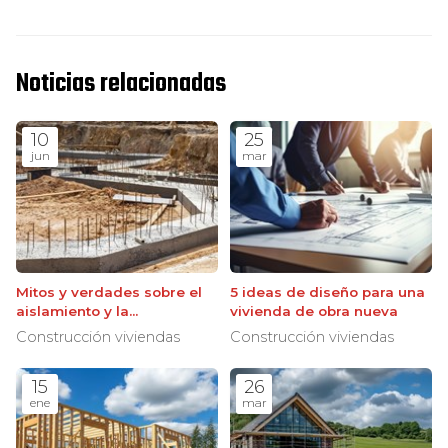
Noticias relacionadas
10
25
jun
mar
Mitos y verdades sobre el
5 ideas de diseño para una
aislamiento y la
vivienda de obra nueva
cimentación en obra nueva
Construcción viviendas
Construcción viviendas
15
26
ene
mar