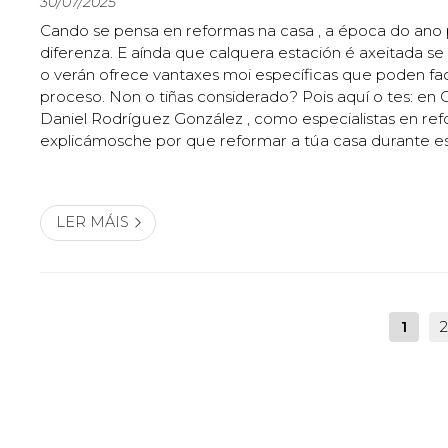
30/07/2025
Cando se pensa en reformas na casa , a época do ano
diferenza. E aínda que calquera estación é axeitada se
o verán ofrece vantaxes moi específicas que poden faci
proceso. Non o tiñas considerado? Pois aquí o tes: en 
Daniel Rodríguez González , como especialistas en ref
explicámosche por que reformar a túa casa durante e
ser a mellor decisión. O tempo do verán é moi favorabl
proxectos. O primeir...
LER MÁIS
1
2