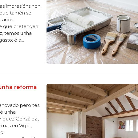
ras impresións non
n que tamén se
tarios
de que pretenden
z, temos unha
gasto; é a
umentar o prezo
dunha reforma
renovado pero tes
 é unha
íguez González ,
rmas en Vigo ,
o,