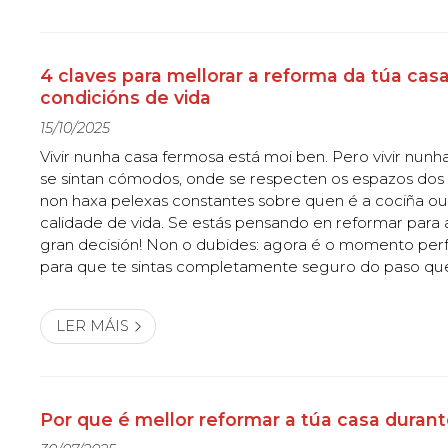
4 claves para mellorar a reforma da túa casa
condicións de vida
15/10/2025
Vivir nunha casa fermosa está moi ben. Pero vivir nun
se sintan cómodos, onde se respecten os espazos dos
non haxa pelexas constantes sobre quen é a cociña ou 
calidade de vida. Se estás pensando en reformar para a
gran decisión! Non o dubides: agora é o momento perfe
para que te sintas completamente seguro do paso que
de dar, en Construcións Daniel Rodríguez González , 
construción e reforma...
LER MÁIS
Por que é mellor reformar a túa casa durant