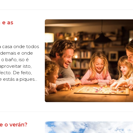
 e as
ha casa onde todos
 demais e onde
o baño, iso é
proveitar isto,
cto. De feito,
 estás a piques
a túa empresa de
e o verán?