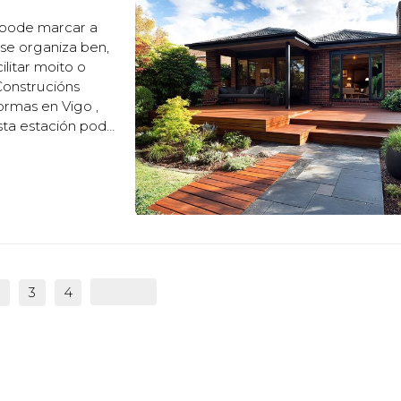
 pode marcar a
 se organiza ben,
litar moito o
Construcións
ormas en Vigo ,
sta estación pode
e para estes
3
4