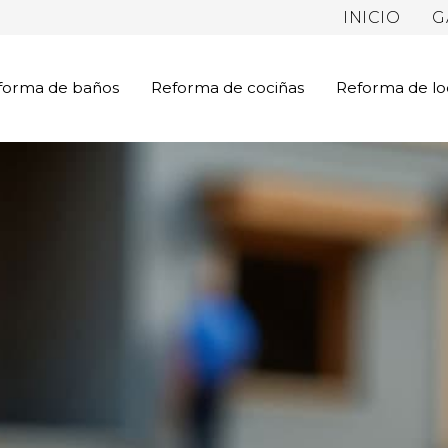
INICIO
G
forma de baños
Reforma de cociñas
Reforma de lo