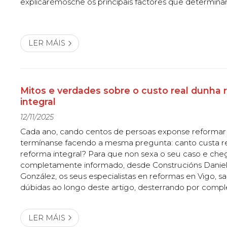
explicarémosche os principais factores que determinan
calquera proxecto de reforma, para que poidas planifi
información que necesitas. Continúa lendo!...
LER MÁIS
Mitos e verdades sobre o custo real dunha 
integral
12/11/2025
Cada ano, cando centos de persoas exponse reformar 
termínanse facendo a mesma pregunta: canto custa 
reforma integral? Para que non sexa o seu caso e che
completamente informado, desde Construcións Danie
González, os seus especialistas en reformas en Vigo, s
dúbidas ao longo deste artigo, desterrando por compl
ideas preconcibidas sobre prezos, materiais ou prazos
enfrontamos cada día. O orzamento real...
LER MÁIS