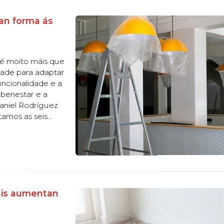
an forma ás
é moito máis que
dade para adaptar
uncionalidade e a
 benestar e a
Daniel Rodríguez
tamos as seis
mporáneo.
áis aumentan