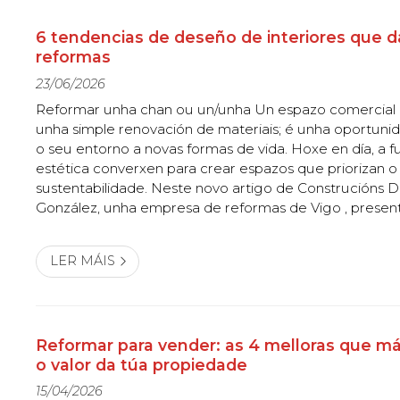
6 tendencias de deseño de interiores que d
reformas
23/06/2026
Reformar unha chan ou un/unha Un espazo comercial 
unha simple renovación de materiais; é unha oportuni
o seu entorno a novas formas de vida. Hoxe en día, a f
estética converxen para crear espazos que priorizan o
sustentabilidade. Neste novo artigo de Construcións 
González, unha empresa de reformas de Vigo , presen
tendencias que definen o deseño de interiores conte
Tomade nota! 1. O auxe do "...
LER MÁIS
Reformar para vender: as 4 melloras que m
o valor da túa propiedade
15/04/2026