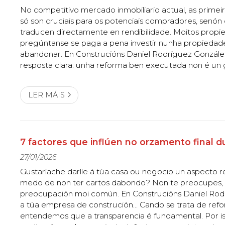
No competitivo mercado inmobiliario actual, as primei
só son cruciais para os potenciais compradores, senó
traducen directamente en rendibilidade. Moitos propie
pregúntanse se paga a pena investir nunha propieda
abandonar. En Construcións Daniel Rodríguez Gonzále
resposta clara: unha reforma ben executada non é un 
ferramenta máis eficaz para acelerar unha venda e a
de venda. Se queres que a túa propieda...
LER MÁIS
7 factores que inflúen no orzamento final 
27/01/2026
Gustaríache darlle á túa casa ou negocio un aspecto 
medo de non ter cartos dabondo? Non te preocupes,
preocupación moi común. En Construcións Daniel Rodr
a túa empresa de construción... Cando se trata de refo
entendemos que a transparencia é fundamental. Por is