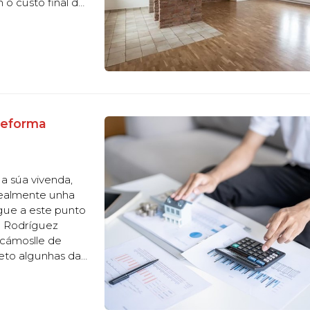
 o custo final de
car con toda a
reforma
a súa vivenda,
realmente unha
gue a este punto
l Rodríguez
acámoslle de
eto algunhas das
 ás que nos