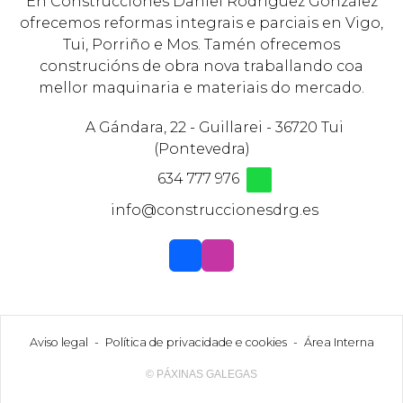
En Construcciones Daniel Rodríguez González
ofrecemos reformas integrais e parciais en Vigo,
Tui, Porriño e Mos. Tamén ofrecemos
construcións de obra nova traballando coa
mellor maquinaria e materiais do mercado.
A Gándara, 22 - Guillarei - 36720 Tui
(Pontevedra)
634 777 976
info@construccionesdrg.es
Aviso legal
-
Política de privacidade e cookies
-
Área Interna
© PÁXINAS GALEGAS