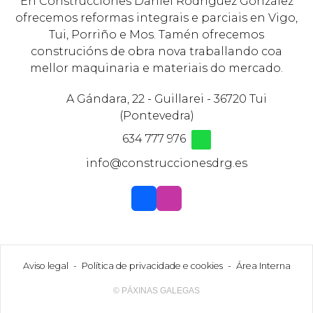
En Construcciones Daniel Rodríguez González
ofrecemos reformas integrais e parciais en Vigo,
Tui, Porriño e Mos. Tamén ofrecemos
construcións de obra nova traballando coa
mellor maquinaria e materiais do mercado.
A Gándara, 22 - Guillarei - 36720 Tui
(Pontevedra)
634 777 976
info@construccionesdrg.es
Aviso legal
-
Política de privacidade e cookies
-
Área Interna
© PÁXINAS GALEGAS