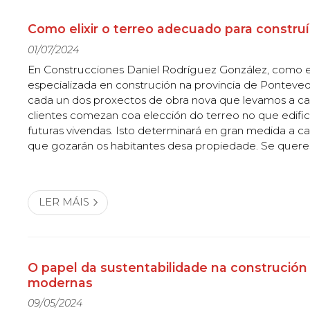
Como elixir o terreo adecuado para constru
01/07/2024
En Construcciones Daniel Rodríguez González, como
especializada en construción na provincia de Ponteve
cada un dos proxectos de obra nova que levamos a ca
clientes comezan coa elección do terreo no que edifi
futuras vivendas. Isto determinará en gran medida a ca
que gozarán os habitantes desa propiedade. Se quer
tomar a mellor decisión, toma nota destes consellos. 
debo ter en conta á hora de elixir...
LER MÁIS
O papel da sustentabilidade na construción
modernas
09/05/2024