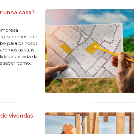
ír unha casa?
 empresa
dra, sabemos que
bo para os nosos
caremos as súas
lidade de vida da
es saber como
Que aspectos
 de vivendas