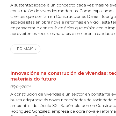
A sustentabilidade é un concepto cada vez máis rele
construción de vivendas modernas. Como explicamos t
clientes que confían en Construcciones Daniel Rodrígu
especialistas en obra nova e reformas en Vigo , esta t
en proxectar e construír edificios que minimicen o im
aproveiten os recursos naturais e melloren a calidade 
habitantes. . Neste artigo, exploramos algúns dos aspe
importantes da sust...
LER MÁIS
Innovacións na construción de vivendas: te
materiais do futuro
03/04/2024
A construción de vivendas é un sector en constante ev
busca adaptarse ás novas necesidades da sociedade e
ambientais do século XXI. Sabémolo ben en Construcc
Rodríguez González, empresa de obra nova e reforma 