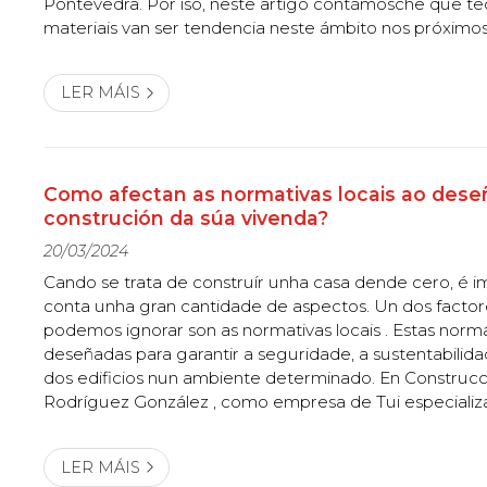
Pontevedra. Por iso, neste artigo contámosche que te
materiais van ser tendencia neste ámbito nos próximos
Tecnoloxías Unha das novidades máis salientables é a 
permite fabricar elementos de construción d...
LER MÁIS
Como afectan as normativas locais ao dese
construción da súa vivenda?
20/03/2024
Cando se trata de construír unha casa dende cero, é i
conta unha gran cantidade de aspectos. Un dos facto
podemos ignorar son as normativas locais . Estas norm
deseñadas para garantir a seguridade, a sustentabilida
dos edificios nun ambiente determinado. En Construcc
Rodríguez González , como empresa de Tui especializ
e reformas , coñecemos de memoria todos os trámites
que hai que superar nestes casos. Se...
LER MÁIS