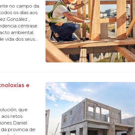
vante no campo da
odos os días aos
ez González ,
endencia céntrase
pacto ambiental,
de vida dos seus
ctos máis
cnoloxías e
olución, que
 aos retos
iones Daniel
da provincia de