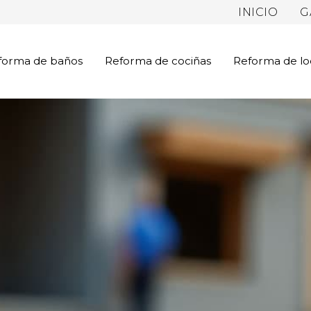
INICIO
G
forma de baños
Reforma de cociñas
Reforma de lo