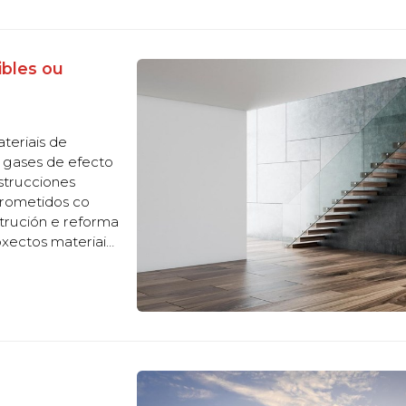
ibles ou
ateriais de
 gases de efecto
strucciones
rometidos co
strución e reforma
oxectos materiais
cales son? Segue