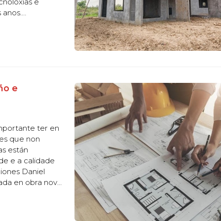
cnoloxías e
 anos.
impresión 3D , que
ño e
mportante ter en
res que non
as están
de e a calidade
iones Daniel
ada en obra nova
 burocráticos