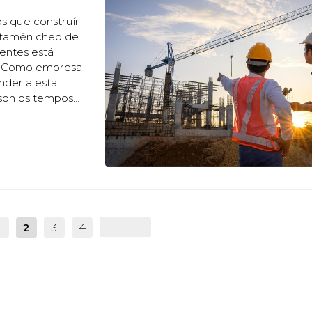
s que construír
o tamén cheo de
entes está
o. Como empresa
nder a esta
 son os tempos
timado para
1
2
3
4