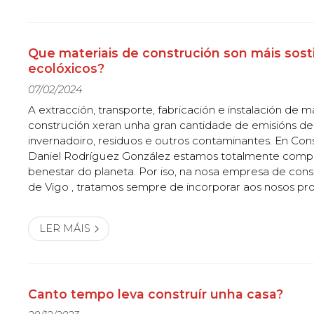
Que materiais de construción son máis sost
ecolóxicos?
07/02/2024
A extracción, transporte, fabricación e instalación de m
construción xeran unha gran cantidade de emisións de
invernadoiro, residuos e outros contaminantes. En Con
Daniel Rodríguez González estamos totalmente comp
benestar do planeta. Por iso, na nosa empresa de con
de Vigo , tratamos sempre de incorporar aos nosos pr
de construción sostibles e ecolóxicos . Queres saber 
lendo! Materiais naturai...
LER MÁIS
Canto tempo leva construír unha casa?