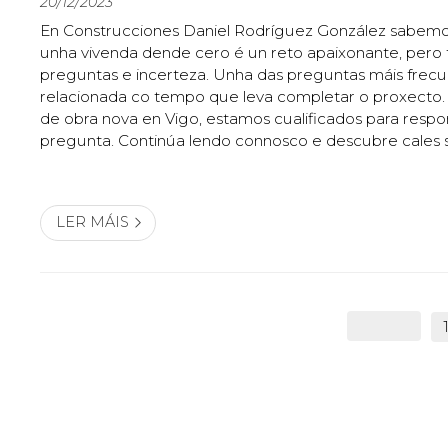
20/12/2023
En Construcciones Daniel Rodríguez González sabemo
unha vivenda dende cero é un reto apaixonante, per
preguntas e incerteza. Unha das preguntas máis frecu
relacionada co tempo que leva completar o proxect
de obra nova en Vigo, estamos cualificados para respo
pregunta. Continúa lendo connosco e descubre cales
medios de construción dunha vivenda nova. Tempo es
rematar a construción dunha vivenda A duración...
LER MÁIS