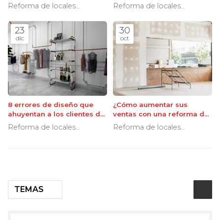
locales reformados
tiempo de cierre?
Reforma de locales
Reforma de locales
comerciales
comerciales
23
30
dic
oct
8 errores de diseño que
¿Cómo aumentar sus
ahuyentan a los clientes de
ventas con una reforma del
su local
local comercial?
Reforma de locales
Reforma de locales
comerciales
comerciales
TEMAS