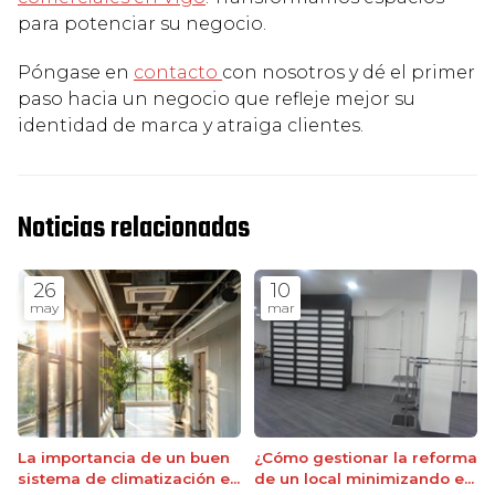
para potenciar su negocio.
Póngase en
contacto
con nosotros y dé el primer
paso hacia un negocio que refleje mejor su
identidad de marca y atraiga clientes.
Noticias relacionadas
26
10
may
mar
La importancia de un buen
¿Cómo gestionar la reforma
sistema de climatización en
de un local minimizando el