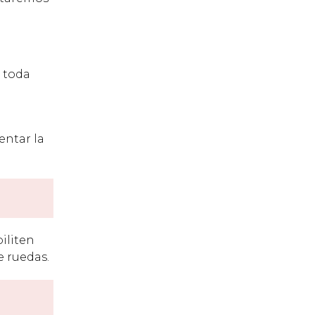
 toda
ntar la
iliten
e ruedas.