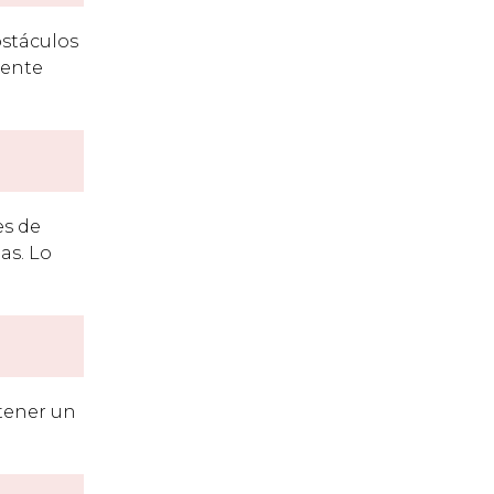
bstáculos
iente
es de
as. Lo
tener un