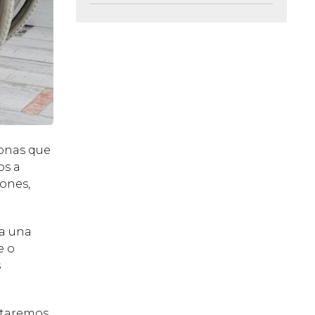
sonas que
os a
iones,
na una
e o
s
ntaremos