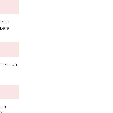
tante
 para
xisten en
egir
ro