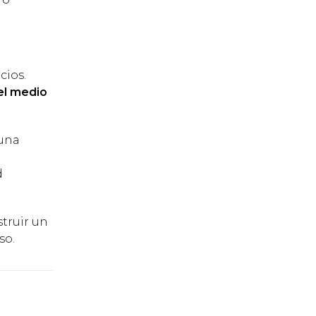
i
cios.
el medio
 una
d
truir un
so.