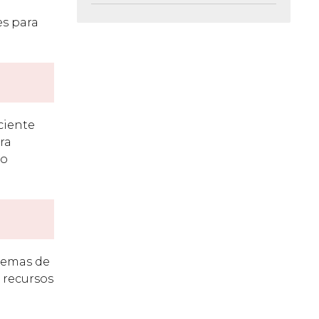
s para
ciente
ra
to
stemas de
 recursos