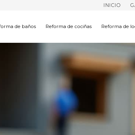
INICIO
G
forma de baños
Reforma de cociñas
Reforma de lo