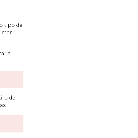
o tipo de
ormar
ar a
iro de
as.