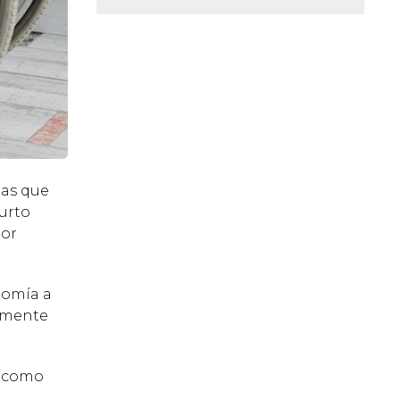
oas que
curto
por
nomía a
lemente
 como