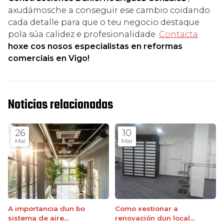
axudámosche a conseguir ese cambio coidando
cada detalle para que o teu negocio destaque
pola súa calidez e profesionalidade.
Contacta
hoxe cos nosos especialistas en reformas
comerciais en Vigo!
Noticias relacionadas
26
10
Mai
Mar
A importancia dun bo
Como xestionar a
sistema de aire
renovación dun local