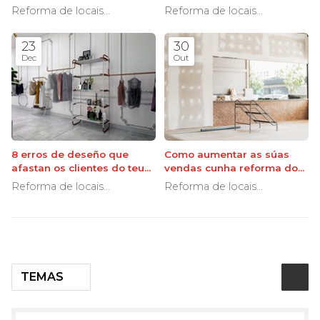
acondicionado en locais
minimizando o tempo de
Reforma de locais
Reforma de locais
reformados
peche?
comerciais
comerciais
23
30
Dec
Out
8 erros de deseño que
Como aumentar as súas
afastan os clientes do teu
vendas cunha reforma do
negocio
local comercial
Reforma de locais
Reforma de locais
comerciais
comerciais
TEMAS