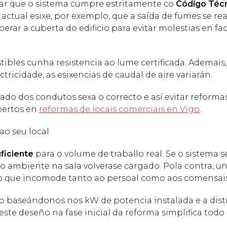
icar que o sistema cumpre estritamente co
Código Téc
actual esixe, por exemplo, que a saída de fumes se rea
rar a cuberta do edificio para evitar molestias en f
stibles cunha resistencia ao lume certificada. Ademais,
tricidade, as esixencias de caudal de aire variarán.
zado dos condutos sexa o correcto e así evitar reforma
pertos en
reformas de locais comerciais en Vigo
.
ao seu local
uficiente
para o volume de traballo real. Se o sistema 
e o ambiente na sala volverase cargado. Pola contra, u
o que incomode tanto ao persoal como aos comensais
o baseándonos nos kW de potencia instalada e a dist
 este deseño na fase inicial da reforma simplifica todo