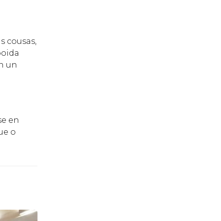
s cousas,
poida
en un
se en
ue o