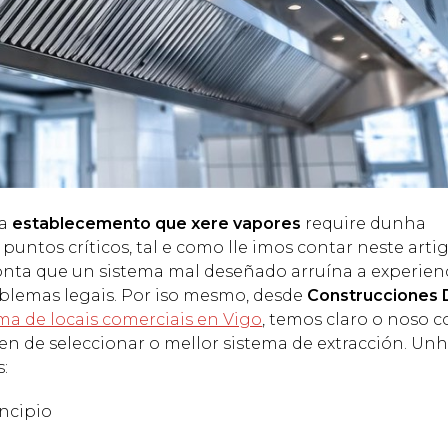
ra
establecemento que xere vapores
require dunha
puntos críticos, tal e como lle imos contar neste artig
onta que un sistema mal deseñado arruína a experien
oblemas legais. Por iso mesmo, desde
Construcciones 
ma de locais comerciais en Vigo
, temos claro o noso c
pen de seleccionar o mellor sistema de extracción. Unh
s:
ncipio