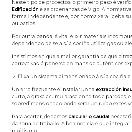
Neste tipo de proxectos, o primeiro paso é verif
Edificación
e as ordenanzas de Vigo. A normativa 
forma independente e, por norma xeral, debe supe
ou patios.
Por outra banda, é vital elixir materiais incombu
dependendo de se a súa cociña utiliza gas ou elec
Insistimos en que a mellor garantía de que o tra
correctivas, é poñerse en mans de auténticos ex
Elixa un sistema dimensionado á súa cociña e 
Un erro frecuente é instalar unha
extracción ins
curto, a graxa acumularase en teitos e paredes, 
sobredimensionado pode xerar un ruído excesiv
Para acertar, debemos
calcular o caudal
necesari
da zona de traballo. A boa noticia é que integrar
moitísimo.