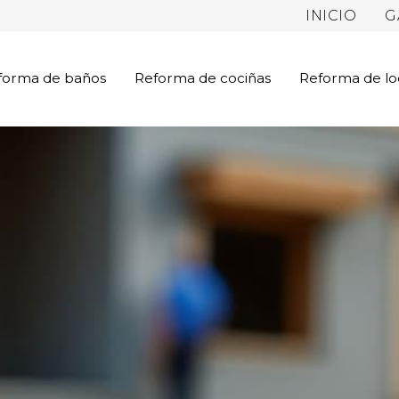
INICIO
G
forma de baños
Reforma de cociñas
Reforma de lo