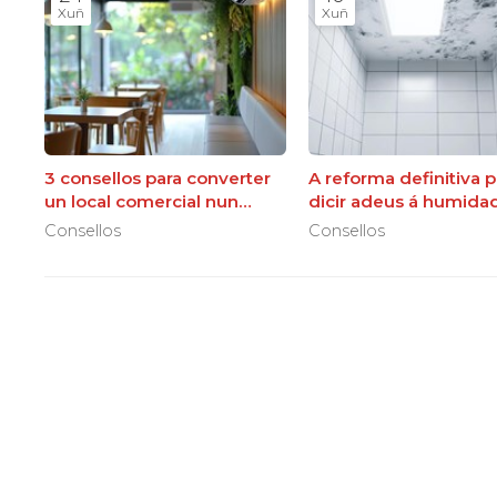
Xuñ
Xuñ
3 consellos para converter
A reforma definitiva p
un local comercial nun
dicir adeus á humida
lugar fresco este verán
baño
Consellos
Consellos