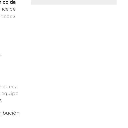
nico da
lice de
achadas
s
se queda
n equipo
.
ribución