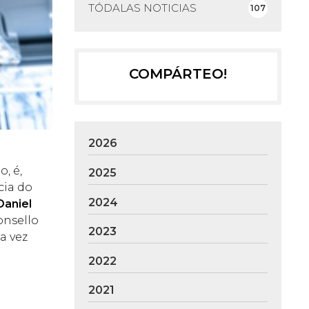
TÓDALAS NOTICIAS
107
COMPÁRTEO!
2026
o, é,
2025
cia do
2024
Daniel
onsello
2023
a vez
2022
2021