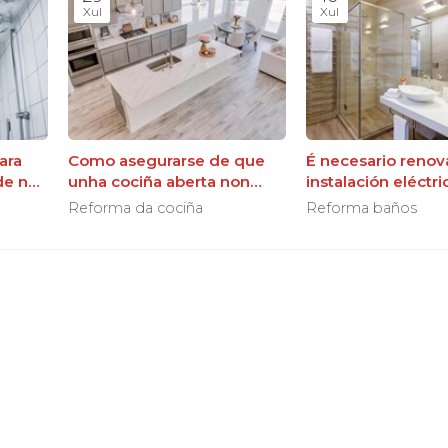
Xul
Xul
ara
Como asegurarse de que
É necesario renov
de no
unha cociña aberta non
instalación eléctri
afecte negativamente ao
reformar o baño?
Reforma da cociña
Reforma baños
resto da sala de estar?