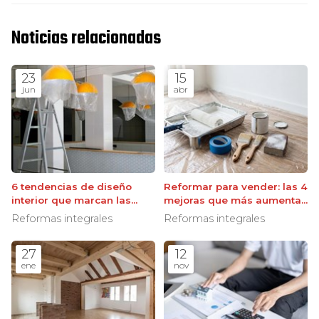
Noticias relacionadas
23
15
jun
abr
6 tendencias de diseño
Reformar para vender: las 4
interior que marcan las
mejoras que más aumentan
reformas
el valor de su propiedad
Reformas integrales
Reformas integrales
27
12
ene
nov