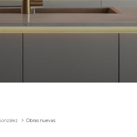
 González
Obras nuevas